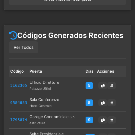
Códigos Generados Recientes
Ver Todos
Código
Puerta
Días
Acciones
Ufficio Direttore
3162365
5
Palazzo Uffici
Sala Conferenze
9584083
5
Hotel Centrale
Garage Condominiale
Sin
7795874
9
estructura
Suite Presidenziale