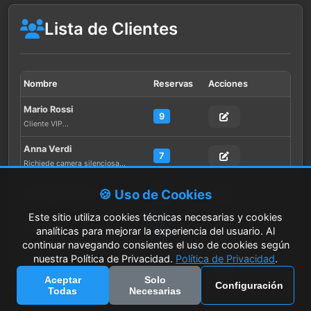
Lista de Clientes
Nombre
Reservas
Acciones
Mario Rossi
9
Cliente VIP...
Anna Verdi
7
Richiede camera silenciosa...
🍪 Uso de Cookies
Giuseppe Bianchi
7
Este sitio utiliza cookies técnicas necesarias y cookies
Laura Neri
8
analíticas para mejorar la experiencia del usuario. Al
Business traveler...
continuar navegando consientes el uso de cookies según
nuestra Política de Privacidad.
Política de Privacidad
.
Laura Neri
8
Business traveler...
Aceptar
Solo
Configuración
Todas
Necesarias