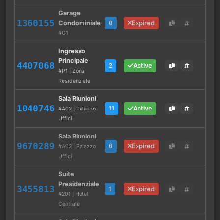
Garage
1360155
Condominiale
0
Expired
#G1
Ingresso
Principale
4407068
2
Active
#P1 | Zona
Residenziale
Sala Riunioni
1040746
11
Active
#A02 | Palazzo
Uffici
Sala Riunioni
9670289
0
Expired
#A02 | Palazzo
Uffici
Suite
Presidenziale
3455813
1
Expired
#201 | Hotel
Centrale