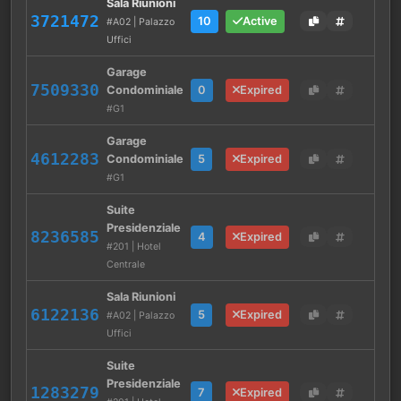
Sala Riunioni
3721472
10
Active
#A02 | Palazzo
Uffici
Garage
7509330
Condominiale
0
Expired
#G1
Garage
4612283
Condominiale
5
Expired
#G1
Suite
Presidenziale
8236585
4
Expired
#201 | Hotel
Centrale
Sala Riunioni
6122136
5
Expired
#A02 | Palazzo
Uffici
Suite
Presidenziale
1283279
7
Expired